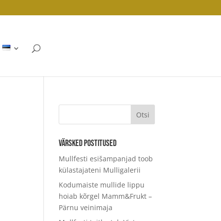
Värsked postitused
Mullfesti esišampanjad toob
külastajateni Mulligalerii
Kodumaiste mullide lippu
hoiab kõrgel Mamm&Frukt –
Pärnu veinimaja