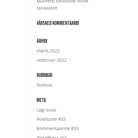
Mullfesti toitlustab Victor
tänavatoit
Värsked kommentaarid
Arhiiv
märts 2022
veebruar 2022
Rubriigid
Festival
Meta
Logi sisse
Postituste RSS
Kommentaaride RSS
WordPress.org