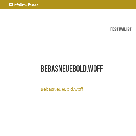
info@mullfest.ee
Festivalist
BebasNeueBold.woff
BebasNeueBold.woff