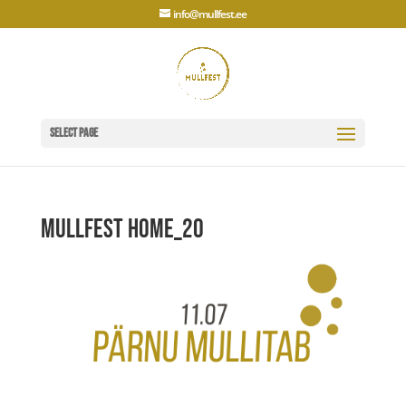
info@mullfest.ee
Select Page
Mullfest home_20