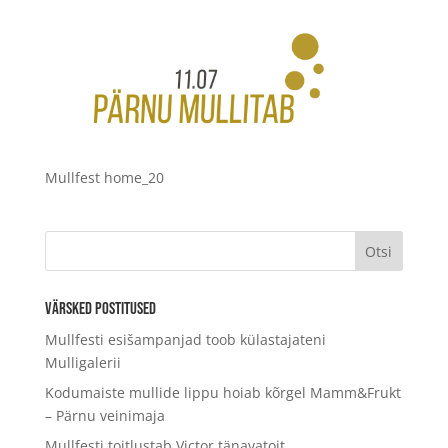
Mullfest home_20
Värsked postitused
Mullfesti esišampanjad toob külastajateni
Mulligalerii
Kodumaiste mullide lippu hoiab kõrgel Mamm&Frukt
– Pärnu veinimaja
Mullfesti toitlustab Victor tänavatoit